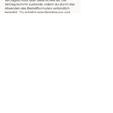
Vertragsschluss über diese Artikel ab. Der
Vertrag kommt zustande, indem du durch das
Absenden des Bestellformulars verbindlich
bestellst. Du erhältst eine Bestätigung und
deine Rechnung per E-Mail.
Bedingung für einen wirksamen
Vertragsschluss ist stets, dass der
Bestellvorgang mit Absenden der Bestellung
abgeschlossen wird.
4. Fälligkeit
Es werden 2 Affirmationskartensets, 3
Einzelkarten und ein Bundle aus 3 Karten
angeboten, die du über das Bestellformular
bestellen kannst. Du erhältst eine E-Mail mit
der Bestätigung deiner Bestellung und einer
Rechnung, die du bitte innerhalb von 5
Werktagen begleichst.
5. Bezahlung
Die Zahlung erfolgt per Rechnung innerhalb
von 5 Werktagen.
6. Ansprechpartner und Kontakt
Als Ansprechpartner für alle Fragen, Wünsche
und Probleme rund um deine Einkäufe sowie
als Adressatin für alle auf deinen Vertrag