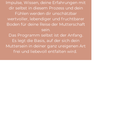
Impulse, Wissen, deine Erfahrungen mit
dir selbst in diesem Prozess und dein
Fühlen werden dir unschätzbar
wertvoller, lebendiger und fruchtbarer
Boden für deine Reise der Mutterschaft
sein.
Das Programm selbst ist der Anfang.
Es legt die Basis, auf der sich dein
Muttersein in deiner ganz ureigenen Art
frei und liebevoll entfalten wird.
Gut zu wissen
Die Programmplattform von Maloori®,
auf der die aufgezeichneten Inhalte für
drei Jahre für dich bereit stehen, heißt
Memberspot. Damit Memberspot deine
Buchung sofort mit dem Programm
verknüpfen kann, nutze ich den
Zahlungsanbieter Digistore. Mit dem
Button "BUCHEN" erreichst du diese